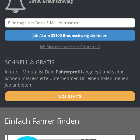
38100 Braunschweig
Job-Alarm
38100 Braunschweig
aktivieren
Job-Alarm für anderen Ort starten?
SCHNELL & GRATIS
In nur 1 Minute ist Dein
Fahrerprofil
angelegt und schon
können interessierte Unternehmen Dir einen tollen, neuen
Job anbieten.
LOS GEHT'S
Einfach Fahrer finden