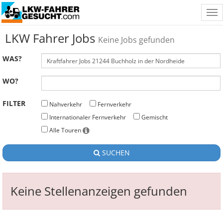
Tog
nav
LKW Fahrer Jobs
Keine Jobs gefunden
WAS?
WO?
FILTER
Nahverkehr
Fernverkehr
Internationaler Fernverkehr
Gemischt
Alle Touren
SUCHEN
Keine Stellenanzeigen gefunden