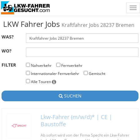
Tog
nav
LKW Fahrer Jobs
Kraftfahrer Jobs 28237 Bremen
WAS?
WO?
FILTER
Nahverkehr
Fernverkehr
Internationaler Fernverkehr
Gemischt
Alle Touren
SUCHEN
Lkw-Fahrer (m/w/d)* | CE |
Baustoffe
Ab sofort wird von der Firma Specht ein Lkw-Fahrer