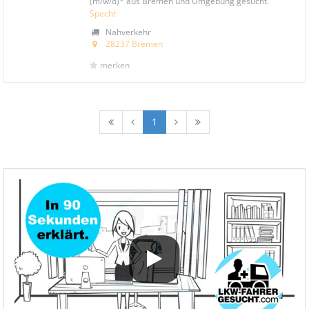
(m/w/d)* aus Bremen und Umgebung gesucht.
Specht
Nahverkehr
28237 Bremen
merken
1