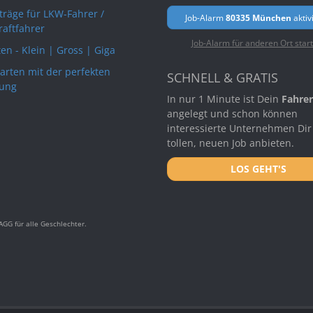
rträge für LKW-Fahrer /
Job-Alarm
80335 München
aktiv
raftfahrer
Job-Alarm für anderen Ort star
en - Klein | Gross | Giga
arten mit der perfekten
SCHNELL & GRATIS
ung
In nur 1 Minute ist Dein
Fahrer
angelegt und schon können
interessierte Unternehmen Dir
tollen, neuen Job anbieten.
LOS GEHT'S
GG für alle Geschlechter.