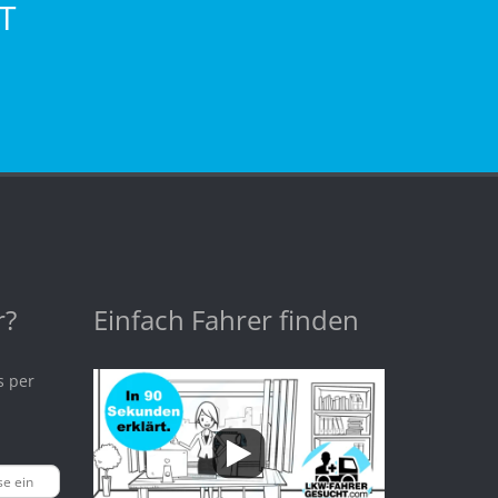
T
r?
Einfach Fahrer finden
s per