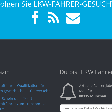
Folgen Sie LKW-FAHRER-GESUCH
zin
Du bist LKW Fahre
aftfahrer-Qualifikation für
Aktuelle Fahrer-Job
im gewerblichen Güterverkehr
Mail für
80335 München
-Schein qualifiziert
raftfahrer zum Transport von
ut