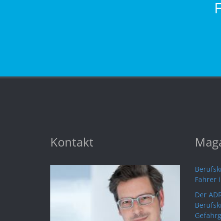
Kontakt
Maga
Berufskr
Fahrer 
Der ADR
Berufsk
Gefahrg