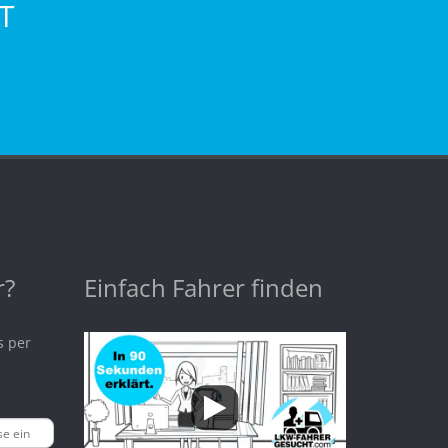
T
r?
Einfach Fahrer finden
s per