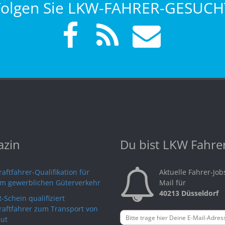
Folgen Sie LKW-FAHRER-GESUCH
zin
Du bist LKW Fahre
aftfahrer-Qualifikation für
Aktuelle Fahrer-Job
im gewerblichen Güterverkehr
Mail für
40213 Düsseldorf
-Schein qualifiziert
raftfahrer zum Transport von
ut