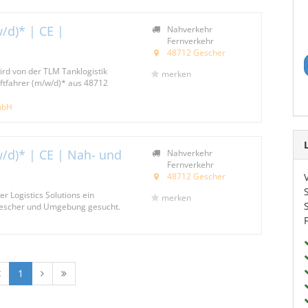
/d)* | CE |
Nahverkehr
Fernverkehr
48712 Gescher
ird von der TLM Tanklogistik
merken
tfahrer (m/w/d)* aus 48712
mbH
w/d)* | CE | Nah- und
Nahverkehr
Fernverkehr
48712 Gescher
r Logistics Solutions ein
merken
Gescher und Umgebung gesucht.
1