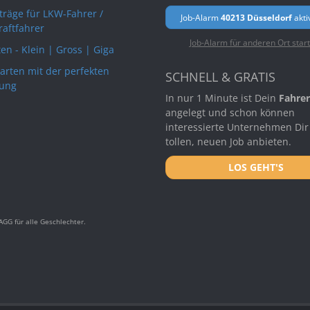
rträge für LKW-Fahrer /
Job-Alarm
40213 Düsseldorf
akti
raftfahrer
Job-Alarm für anderen Ort star
en - Klein | Gross | Giga
arten mit der perfekten
SCHNELL & GRATIS
ung
In nur 1 Minute ist Dein
Fahrer
angelegt und schon können
interessierte Unternehmen Dir
tollen, neuen Job anbieten.
LOS GEHT'S
GG für alle Geschlechter.