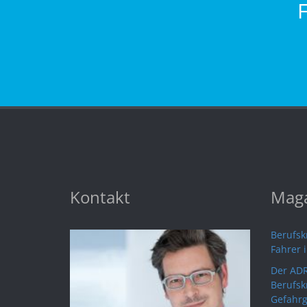
Kontakt
Maga
Berufskr
Fahrer 
Der ADR
Berufsk
Gefahrg