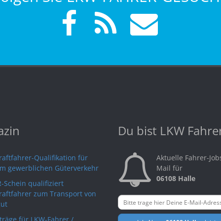
zin
Du bist LKW Fahre
aftfahrer-Qualifikation für
Aktuelle Fahrer-Job
im gewerblichen Güterverkehr
Mail für
06108 Halle
-Schein qualifiziert
raftfahrer zum Transport von
ut
rträge für LKW-Fahrer /