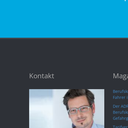
Kontakt
Maga
Berufskr
Fahrer 
Der ADR
Berufsk
Gefahrg
Tarifve