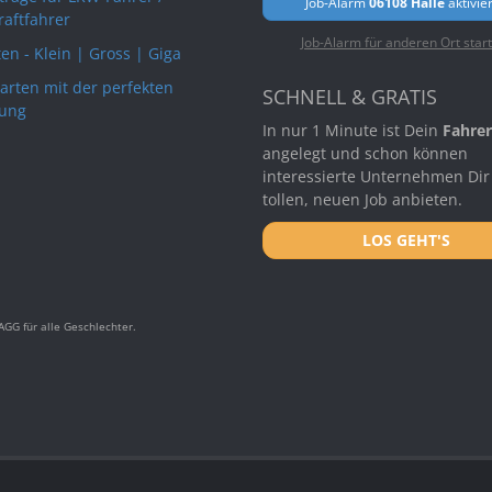
Job-Alarm
06108 Halle
aktivie
raftfahrer
Job-Alarm für anderen Ort star
en - Klein | Gross | Giga
arten mit der perfekten
SCHNELL & GRATIS
ung
In nur 1 Minute ist Dein
Fahrer
angelegt und schon können
interessierte Unternehmen Dir
tollen, neuen Job anbieten.
LOS GEHT'S
GG für alle Geschlechter.