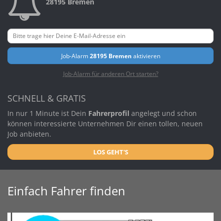
28195 Bremen
Job-Alarm
28195 Bremen
aktivieren
Job-Alarm für anderen Ort starten?
SCHNELL & GRATIS
In nur 1 Minute ist Dein
Fahrerprofil
angelegt und schon
können interessierte Unternehmen Dir einen tollen, neuen
Job anbieten.
LOS GEHT'S
Einfach Fahrer finden