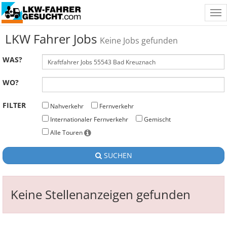
Tog
nav
LKW Fahrer Jobs
Keine Jobs gefunden
WAS?
WO?
FILTER
Nahverkehr
Fernverkehr
Internationaler Fernverkehr
Gemischt
Alle Touren
SUCHEN
Keine Stellenanzeigen gefunden