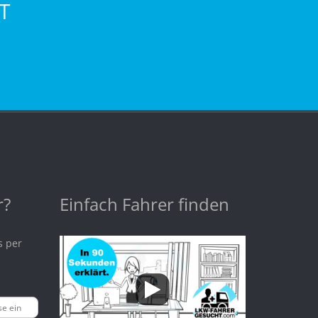
T
r?
Einfach Fahrer finden
s per