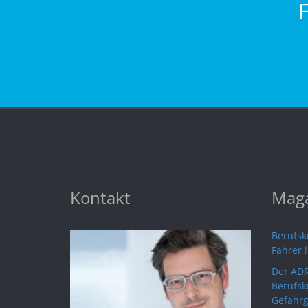
Kontakt
Maga
Berufskr
Fahrer 
Der ADR
Berufsk
Gefahrg