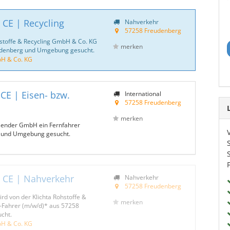
 CE | Recycling
Nahverkehr
57258 Freudenberg
ohstoffe & Recycling GmbH & Co. KG
merken
eudenberg und Umgebung gesucht.
bH & Co. KG
CE | Eisen- bzw.
International
57258 Freudenberg
merken
 Bender GmbH ein Fernfahrer
 und Umgebung gesucht.
| CE | Nahverkehr
Nahverkehr
57258 Freudenberg
ird von der Klichta Rohstoffe &
merken
-Fahrer (m/w/d)* aus 57258
cht.
bH & Co. KG