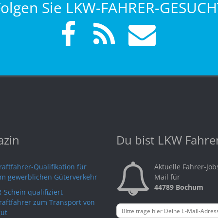
Folgen Sie LKW-FAHRER-GESUCH
zin
Du bist LKW Fahre
aftfahrer-Qualifikation für
Aktuelle Fahrer-Job
im gewerblichen Güterverkehr
Mail für
44789 Bochum
-Schein qualifiziert
raftfahrer zum Transport von
ut