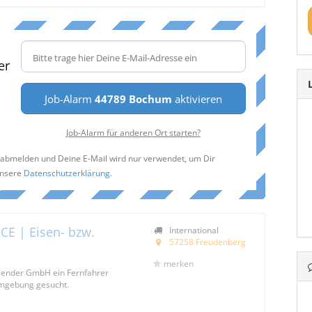
er
Job-Alarm
44789 Bochum
aktivieren
Job-Alarm für anderen Ort starten?
t abmelden und Deine E-Mail wird nur verwendet, um Dir
unsere
Datenschutzerklärung
.
CE | Eisen- bzw.
International
57258 Freudenberg
merken
 Bender GmbH ein Fernfahrer
mgebung gesucht.