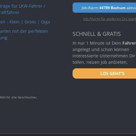
rträge für LKW-Fahrer /
Job-Alarm
44789 Bochum
aktiv
raftfahrer
Job-Alarm für anderen Ort star
en - Klein | Gross | Giga
arten mit der perfekten
SCHNELL & GRATIS
ung
In nur 1 Minute ist Dein
Fahrer
angelegt und schon können
interessierte Unternehmen Dir
tollen, neuen Job anbieten.
LOS GEHT'S
GG für alle Geschlechter.