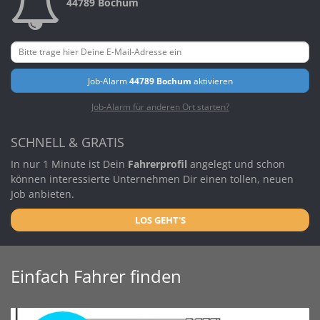
44789 Bochum
Job-Alarm
44789 Bochum
aktivieren
Job-Alarm für anderen Ort starten?
SCHNELL & GRATIS
In nur 1 Minute ist Dein
Fahrerprofil
angelegt und schon
können interessierte Unternehmen Dir einen tollen, neuen
Job anbieten.
LOS GEHT'S
Einfach Fahrer finden