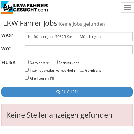
Tog
nav
LKW Fahrer Jobs
Keine Jobs gefunden
WAS?
WO?
FILTER
Nahverkehr
Fernverkehr
Internationaler Fernverkehr
Gemischt
Alle Touren
SUCHEN
Keine Stellenanzeigen gefunden