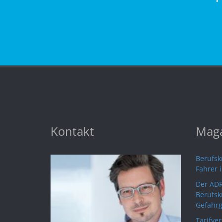
Kontakt
Maga
Berufskr
Fahrer 
Der ADR
Berufsk
Gefahrg
Tarifve