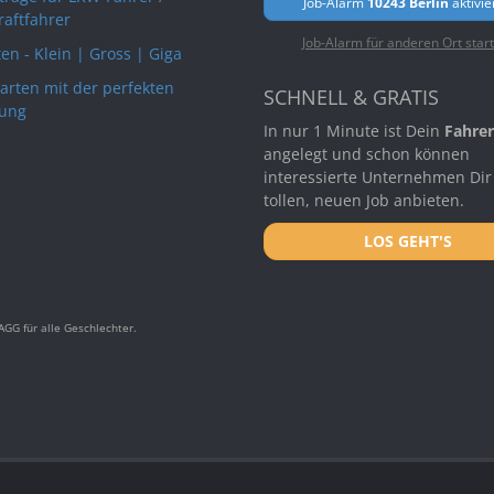
Job-Alarm
10243 Berlin
aktivie
raftfahrer
Job-Alarm für anderen Ort star
en - Klein | Gross | Giga
arten mit der perfekten
SCHNELL & GRATIS
ung
In nur 1 Minute ist Dein
Fahrer
angelegt und schon können
interessierte Unternehmen Dir
tollen, neuen Job anbieten.
LOS GEHT'S
GG für alle Geschlechter.