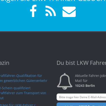
zin
Du bist LKW Fahre
aftfahrer-Qualifikation für
Aktuelle Fahrer-Job
im gewerblichen Güterverkehr
Mail für
10243 Berlin
-Schein qualifiziert
raftfahrer zum Transport von
ut
rträge für LKW-Fahrer /