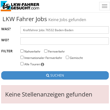
Tog
nav
LKW Fahrer Jobs
Keine Jobs gefunden
WAS?
WO?
FILTER
Nahverkehr
Fernverkehr
Internationaler Fernverkehr
Gemischt
Alle Touren
SUCHEN
Keine Stellenanzeigen gefunden