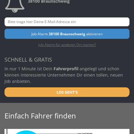
38100 Braunschweig
Job-Alarm
38100 Braunschweig
aktivieren
Job-Alarm für anderen Ort starten?
SCHNELL & GRATIS
In nur 1 Minute ist Dein
Fahrerprofil
angelegt und schon
können interessierte Unternehmen Dir einen tollen, neuen
Job anbieten.
LOS GEHT'S
Einfach Fahrer finden