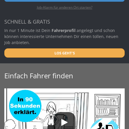
Job-Alarm für anderen Ort starten?
SCHNELL & GRATIS
In nur 1 Minute ist Dein
Fahrerprofil
angelegt und schon
können interessierte Unternehmen Dir einen tollen, neuen
Job anbieten.
LOS GEHT'S
Einfach Fahrer finden