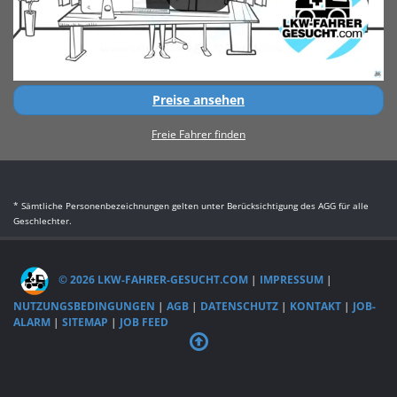
Preise ansehen
Freie Fahrer finden
* Sämtliche Personenbezeichnungen gelten unter Berücksichtigung des AGG für alle
Geschlechter.
© 2026 LKW-FAHRER-GESUCHT.COM
|
IMPRESSUM
|
NUTZUNGSBEDINGUNGEN
|
AGB
|
DATENSCHUTZ
|
KONTAKT
|
JOB-
ALARM
|
SITEMAP
|
JOB FEED