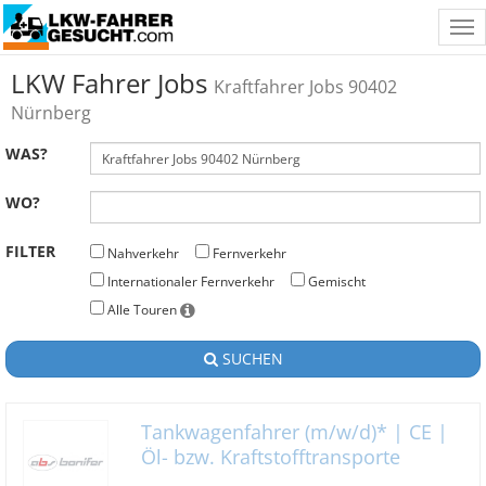
Tog
nav
LKW Fahrer Jobs
Kraftfahrer Jobs 90402
Nürnberg
WAS?
WO?
FILTER
Nahverkehr
Fernverkehr
Internationaler Fernverkehr
Gemischt
Alle Touren
SUCHEN
Tankwagenfahrer (m/w/d)* | CE |
Öl- bzw. Kraftstofftransporte