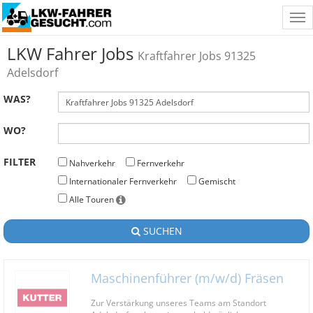
Tog
nav
LKW Fahrer Jobs
Kraftfahrer Jobs 91325
Adelsdorf
WAS?
WO?
FILTER
Nahverkehr
Fernverkehr
Internationaler Fernverkehr
Gemischt
Alle Touren
SUCHEN
Maschinenführer (m/w/d) Fräsen
Zur Verstärkung unseres Teams am Standort