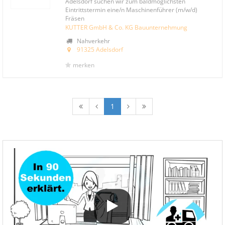
Adelsdorf suchen wir zum baldmöglichsten
Eintrittstermin eine/n Maschinenführer (m/w/d)
Fräsen
KUTTER GmbH & Co. KG Bauunternehmung
Nahverkehr
91325 Adelsdorf
merken
1