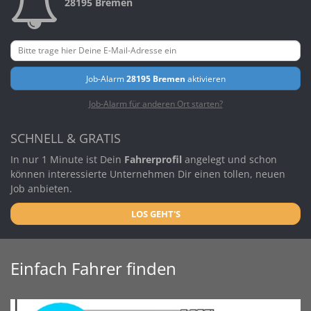
28195 Bremen
Job-Alarm
28195 Bremen
aktivieren
Job-Alarm für anderen Ort starten?
SCHNELL & GRATIS
In nur 1 Minute ist Dein
Fahrerprofil
angelegt und schon
können interessierte Unternehmen Dir einen tollen, neuen
Job anbieten.
LOS GEHT'S
Einfach Fahrer finden