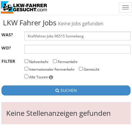
Tog
nav
LKW Fahrer Jobs
Keine Jobs gefunden
WAS?
WO?
FILTER
Nahverkehr
Fernverkehr
Internationaler Fernverkehr
Gemischt
Alle Touren
SUCHEN
Keine Stellenanzeigen gefunden