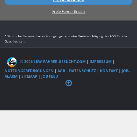
Freie Fahrer finden
* Sämtliche Personenbezeichnungen gelten unter Berücksichtigung des AGG für alle
Geschlechter.
© 2026 LKW-FAHRER-GESUCHT.COM
|
IMPRESSUM
|
NUTZUNGSBEDINGUNGEN
|
AGB
|
DATENSCHUTZ
|
KONTAKT
|
JOB-
ALARM
|
SITEMAP
|
JOB FEED