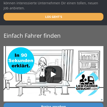
können interessierte Unternehmen Dir einen tollen, neuen
Job anbieten.
LOS GEHT'S
Einfach Fahrer finden
Preise ansehen