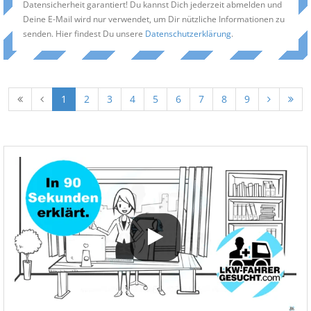
Datensicherheit garantiert! Du kannst Dich jederzeit abmelden und
Deine E-Mail wird nur verwendet, um Dir nützliche Informationen zu
senden. Hier findest Du unsere
Datenschutzerklärung
.
1
2
3
4
5
6
7
8
9