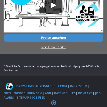
Preise ansehen
Freie Fahrer finden
* Sämtliche Personenbezeichnungen gelten unter Berücksichtigung des AGG für alle
Geschlechter.
© 2026 LKW-FAHRER-GESUCHT.COM
|
IMPRESSUM
|
NUTZUNGSBEDINGUNGEN
|
AGB
|
DATENSCHUTZ
|
KONTAKT
|
JOB-
ALARM
|
SITEMAP
|
JOB FEED