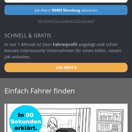
Job-Alarm
90402 Nürnberg
aktivieren
Job-Alarm für anderen Ort starten?
SCHNELL & GRATIS
In nur 1 Minute ist Dein
Fahrerprofil
angelegt und schon
können interessierte Unternehmen Dir einen tollen, neuen
Job anbieten.
LOS GEHT'S
Einfach Fahrer finden