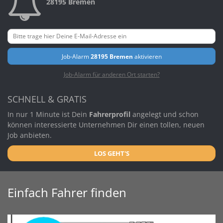
28195 Bremen
Job-Alarm
28195 Bremen
aktivieren
Job-Alarm für anderen Ort starten?
SCHNELL & GRATIS
In nur 1 Minute ist Dein
Fahrerprofil
angelegt und schon
können interessierte Unternehmen Dir einen tollen, neuen
Job anbieten.
LOS GEHT'S
Einfach Fahrer finden