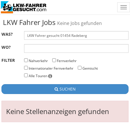
Tog
nav
LKW Fahrer Jobs
Keine Jobs gefunden
WAS?
WO?
FILTER
Nahverkehr
Fernverkehr
Internationaler Fernverkehr
Gemischt
Alle Touren
SUCHEN
Keine Stellenanzeigen gefunden