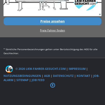
Preise ansehen
Freie Fahrer finden
* Sämtliche Personenbezeichnungen gelten unter Berücksichtigung des AGG für alle
Geschlechter.
© 2026 LKW-FAHRER-GESUCHT.COM
|
IMPRESSUM
|
NUTZUNGSBEDINGUNGEN
|
AGB
|
DATENSCHUTZ
|
KONTAKT
|
JOB-
ALARM
|
SITEMAP
|
JOB FEED