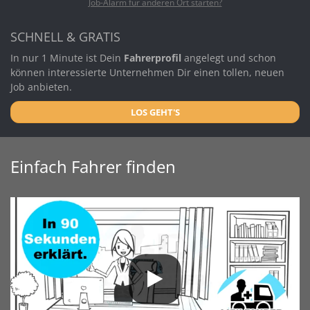
Job-Alarm für anderen Ort starten?
SCHNELL & GRATIS
In nur 1 Minute ist Dein
Fahrerprofil
angelegt und schon
können interessierte Unternehmen Dir einen tollen, neuen
Job anbieten.
LOS GEHT'S
Einfach Fahrer finden