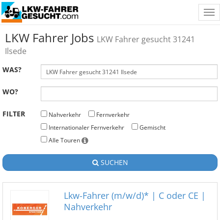
Tog
nav
LKW Fahrer Jobs
LKW Fahrer gesucht 31241
Ilsede
WAS?
WO?
FILTER
Nahverkehr
Fernverkehr
Internationaler Fernverkehr
Gemischt
Alle Touren
SUCHEN
Lkw-Fahrer (m/w/d)* | C oder CE |
Nahverkehr