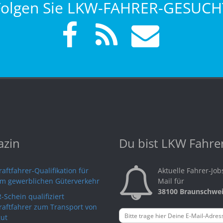
Folgen Sie LKW-FAHRER-GESUCH
zin
Du bist LKW Fahre
aftfahrer-Qualifikation für
Aktuelle Fahrer-Job
im gewerblichen Güterverkehr
Mail für
38100 Braunschwe
-Schein qualifiziert
raftfahrer zum Transport von
ut