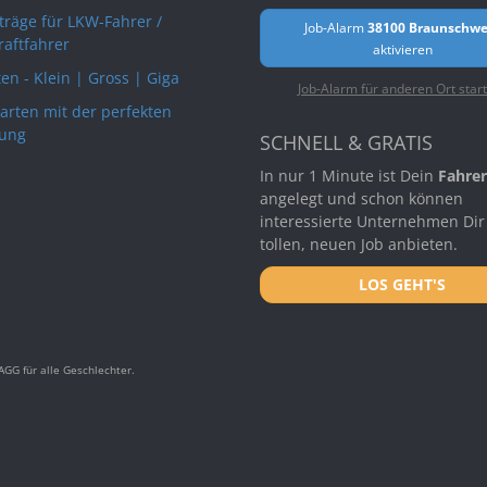
rträge für LKW-Fahrer /
Job-Alarm
38100 Braunschwe
raftfahrer
aktivieren
en - Klein | Gross | Giga
Job-Alarm für anderen Ort star
arten mit der perfekten
ung
SCHNELL & GRATIS
In nur 1 Minute ist Dein
Fahrer
angelegt und schon können
interessierte Unternehmen Dir
tollen, neuen Job anbieten.
LOS GEHT'S
GG für alle Geschlechter.