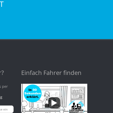
T
r?
Einfach Fahrer finden
s per
ig