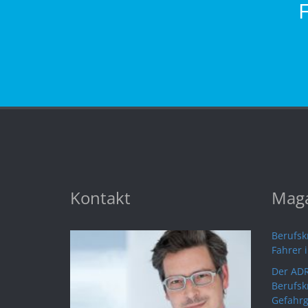
Kontakt
Maga
Berufskr
Fahrer 
Der ADR
Berufsk
Gefahrg