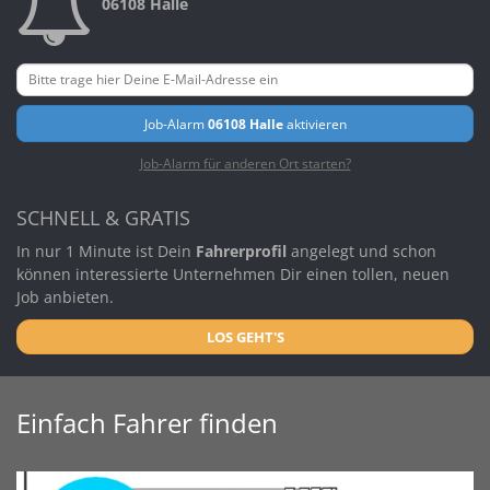
06108 Halle
Job-Alarm
06108 Halle
aktivieren
Job-Alarm für anderen Ort starten?
SCHNELL & GRATIS
In nur 1 Minute ist Dein
Fahrerprofil
angelegt und schon
können interessierte Unternehmen Dir einen tollen, neuen
Job anbieten.
LOS GEHT'S
Einfach Fahrer finden