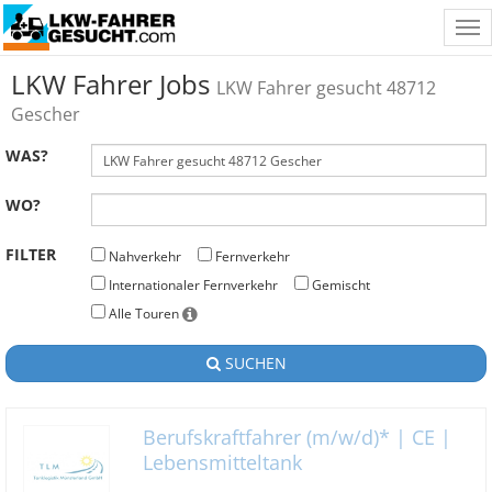
Tog
nav
LKW Fahrer Jobs
LKW Fahrer gesucht 48712
Gescher
WAS?
WO?
FILTER
Nahverkehr
Fernverkehr
Internationaler Fernverkehr
Gemischt
Alle Touren
SUCHEN
Berufskraftfahrer (m/w/d)* | CE |
Lebensmitteltank