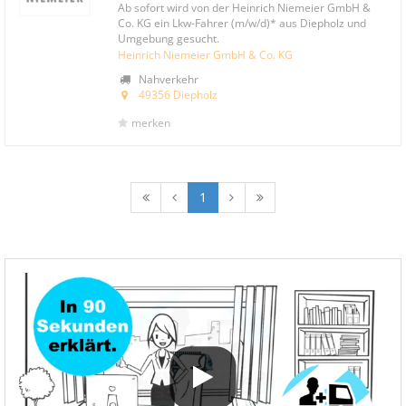
Ab sofort wird von der Heinrich Niemeier GmbH &
Co. KG ein Lkw-Fahrer (m/w/d)* aus Diepholz und
Umgebung gesucht.
Heinrich Niemeier GmbH & Co. KG
Nahverkehr
49356 Diepholz
merken
1