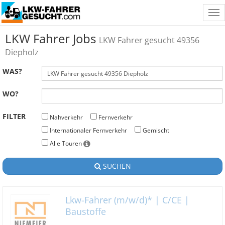
Tog
nav
LKW Fahrer Jobs
LKW Fahrer gesucht 49356
Diepholz
WAS?
WO?
FILTER
Nahverkehr
Fernverkehr
Internationaler Fernverkehr
Gemischt
Alle Touren
SUCHEN
Lkw-Fahrer (m/w/d)* | C/CE |
Baustoffe