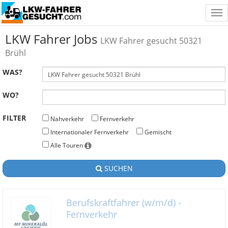
Tog
nav
LKW Fahrer Jobs
LKW Fahrer gesucht 50321
Brühl
WAS?
WO?
FILTER
Nahverkehr
Fernverkehr
Internationaler Fernverkehr
Gemischt
Alle Touren
SUCHEN
Berufskraftfahrer (w/m/d) -
Fernverkehr