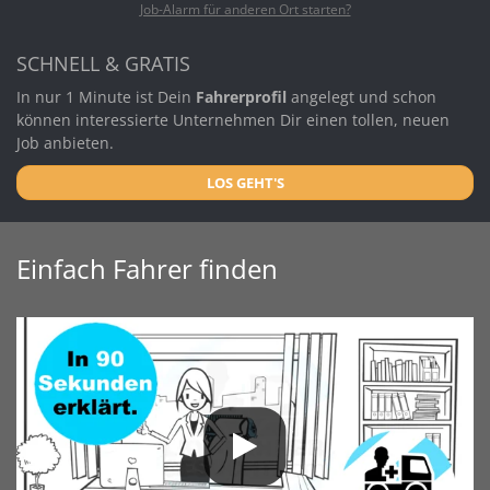
Job-Alarm für anderen Ort starten?
SCHNELL & GRATIS
In nur 1 Minute ist Dein
Fahrerprofil
angelegt und schon
können interessierte Unternehmen Dir einen tollen, neuen
Job anbieten.
LOS GEHT'S
Einfach Fahrer finden