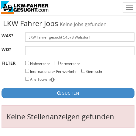
Tog
nav
LKW Fahrer Jobs
Keine Jobs gefunden
WAS?
WO?
FILTER
Nahverkehr
Fernverkehr
Internationaler Fernverkehr
Gemischt
Alle Touren
SUCHEN
Keine Stellenanzeigen gefunden