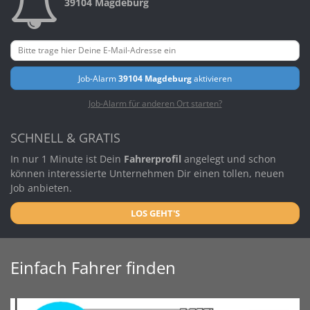
39104 Magdeburg
Job-Alarm
39104 Magdeburg
aktivieren
Job-Alarm für anderen Ort starten?
SCHNELL & GRATIS
In nur 1 Minute ist Dein
Fahrerprofil
angelegt und schon
können interessierte Unternehmen Dir einen tollen, neuen
Job anbieten.
LOS GEHT'S
Einfach Fahrer finden