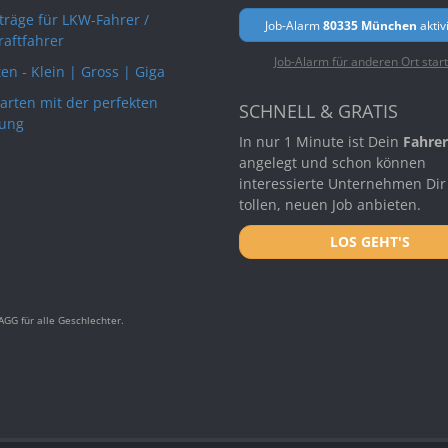
rträge für LKW-Fahrer /
Job-Alarm
80335 München
aktiv
raftfahrer
Job-Alarm für anderen Ort star
en - Klein | Gross | Giga
arten mit der perfekten
SCHNELL & GRATIS
ung
In nur 1 Minute ist Dein
Fahrer
angelegt und schon können
interessierte Unternehmen Dir
tollen, neuen Job anbieten.
LOS GEHT'S
GG für alle Geschlechter.