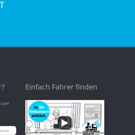
T
r?
Einfach Fahrer finden
s per