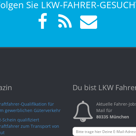
Folgen Sie LKW-FAHRER-GESUCH
zin
Du bist LKW Fahre
aftfahrer-Qualifikation für
Aktuelle Fahrer-Job
im gewerblichen Güterverkehr
Mail für
80335 München
-Schein qualifiziert
raftfahrer zum Transport von
ut