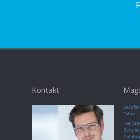
Kontakt
Maga
Berufskr
Fahrer 
Der ADR
Berufsk
Gefahrg