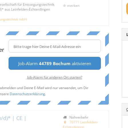
esellschaft für Entsorgungstechnik
merken
)* aus Leinfelden-Echterdingen
gungstechnik mbH
er
Job-Alarm
44789 Bochum
aktivieren
Job-Alarm für anderen Ort starten?
t abmelden und Deine E-Mail wird nur verwendet, um Dir
unsere
Datenschutzerklärung
.
/d)* | CE |
Nahverkehr
70771 Leinfelden-
Echterdingen