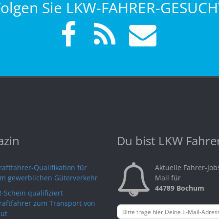
Folgen Sie LKW-FAHRER-GESUCH
zin
Du bist LKW Fahre
aftfahrer-Qualifikation für
Aktuelle Fahrer-Job
im gewerblichen Güterverkehr
Mail für
44789 Bochum
-Schein qualifiziert
raftfahrer zum Transport von
ut