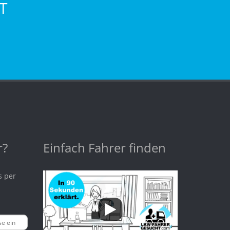
T
r?
Einfach Fahrer finden
s per