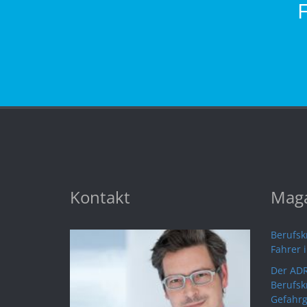
Kontakt
Maga
Berufskr
Fahrer 
Der ADR
Berufsk
Gefahrg