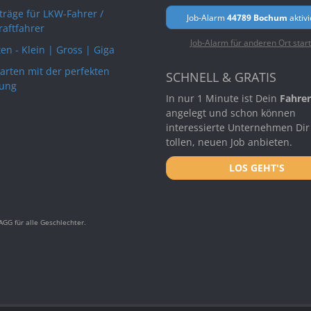
rträge für LKW-Fahrer /
Job-Alarm
44789 Bochum
aktiv
raftfahrer
Job-Alarm für anderen Ort star
en - Klein | Gross | Giga
arten mit der perfekten
SCHNELL & GRATIS
ung
In nur 1 Minute ist Dein
Fahrer
angelegt und schon können
interessierte Unternehmen Dir
tollen, neuen Job anbieten.
LOS GEHT'S
GG für alle Geschlechter.