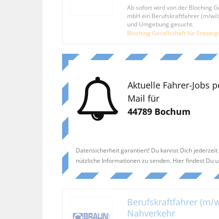
Ab sofort wird von der Bloching G
mbH ein Berufskraftfahrer (m/w/d
und Umgebung gesucht.
Bloching Gesellschaft für Entsor
Aktuelle Fahrer-Jobs p
Mail für
44789 Bochum
Datensicherheit garantiert! Du kannst Dich jederzei
nützliche Informationen zu senden. Hier findest Du 
Berufskraftfahrer (m/w
Nahverkehr