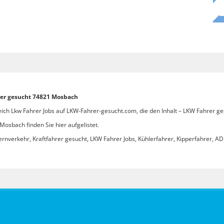
rer gesucht 74821 Mosbach
eich Lkw Fahrer Jobs auf LKW-Fahrer-gesucht.com, die den Inhalt – LKW Fahrer g
osbach finden Sie hier aufgelistet.
ernverkehr, Kraftfahrer gesucht, LKW Fahrer Jobs, Kühlerfahrer, Kipperfahrer, ADR