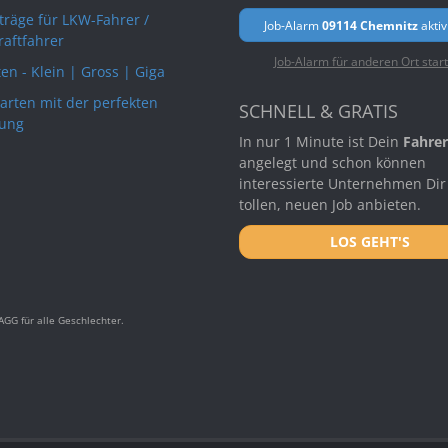
rträge für LKW-Fahrer /
Job-Alarm
09114 Chemnitz
aktiv
raftfahrer
Job-Alarm für anderen Ort star
en - Klein | Gross | Giga
arten mit der perfekten
SCHNELL & GRATIS
ung
In nur 1 Minute ist Dein
Fahrer
angelegt und schon können
interessierte Unternehmen Dir
tollen, neuen Job anbieten.
LOS GEHT'S
GG für alle Geschlechter.