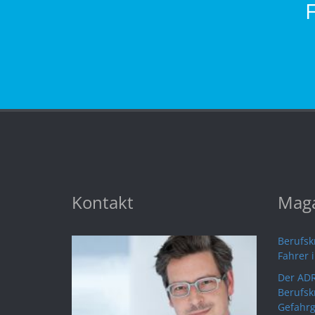
Kontakt
Maga
Berufskr
Fahrer 
Der ADR
Berufsk
Gefahrg