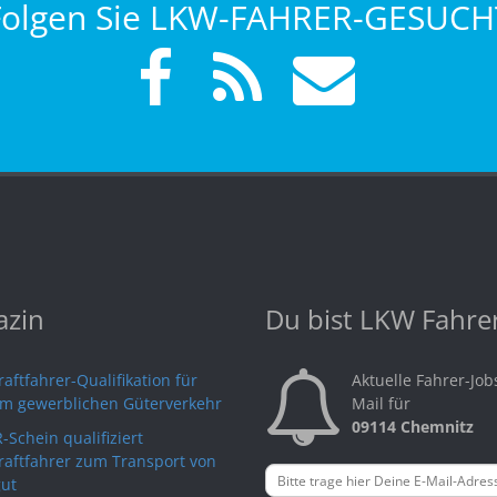
Folgen Sie LKW-FAHRER-GESUCH
zin
Du bist LKW Fahre
aftfahrer-Qualifikation für
Aktuelle Fahrer-Job
im gewerblichen Güterverkehr
Mail für
09114 Chemnitz
-Schein qualifiziert
raftfahrer zum Transport von
ut