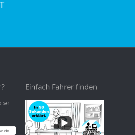
T
r?
Einfach Fahrer finden
s per