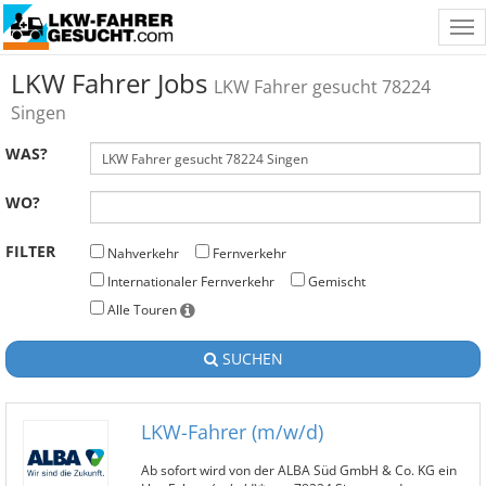
Tog
nav
LKW Fahrer Jobs
LKW Fahrer gesucht 78224
Singen
WAS?
WO?
FILTER
Nahverkehr
Fernverkehr
Internationaler Fernverkehr
Gemischt
Alle Touren
SUCHEN
LKW-Fahrer (m/w/d)
Ab sofort wird von der ALBA Süd GmbH & Co. KG ein