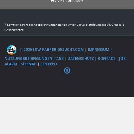
Freie Fahrer finden
* Sämtliche Personenbezeichnungen gelten unter Berücksichtigung des AGG für alle
Geschlechter.
© 2026 LKW-FAHRER-GESUCHT.COM
|
IMPRESSUM
|
NUTZUNGSBEDINGUNGEN
|
AGB
|
DATENSCHUTZ
|
KONTAKT
|
JOB-
ALARM
|
SITEMAP
|
JOB FEED