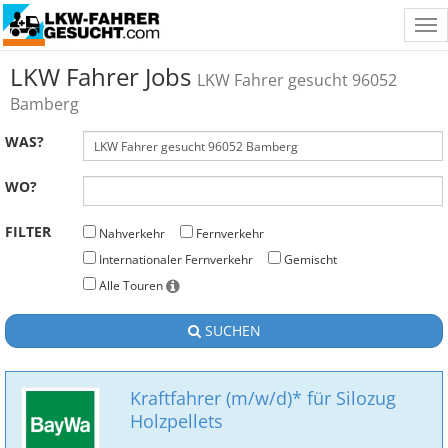
Tog
nav
LKW Fahrer Jobs
LKW Fahrer gesucht 96052
Bamberg
WAS?
WO?
FILTER
Nahverkehr
Fernverkehr
Internationaler Fernverkehr
Gemischt
Alle Touren
SUCHEN
Kraftfahrer (m/w/d)* für Silozug
Holzpellets