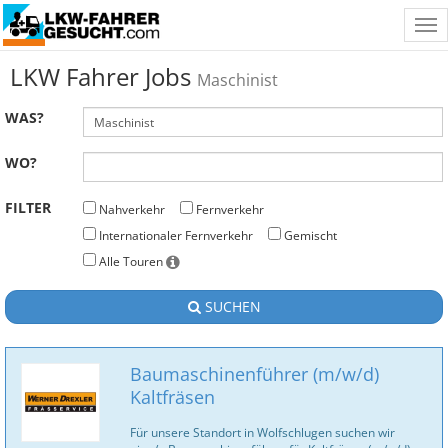
Tog
nav
LKW Fahrer Jobs
Maschinist
WAS?
WO?
FILTER
Nahverkehr
Fernverkehr
Internationaler Fernverkehr
Gemischt
Alle Touren
SUCHEN
Baumaschinenführer (m/w/d)
Kaltfräsen
Für unsere Standort in Wolfschlugen suchen wir