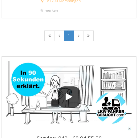
87700 Memmingen
merken
1