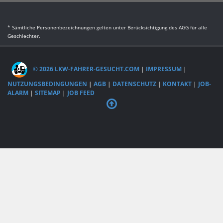
* Sämtliche Personenbezeichnungen gelten unter Berücksichtigung des AGG für alle
Geschlechter.
© 2026 LKW-FAHRER-GESUCHT.COM
|
IMPRESSUM
|
NUTZUNGSBEDINGUNGEN
|
AGB
|
DATENSCHUTZ
|
KONTAKT
|
JOB-
ALARM
|
SITEMAP
|
JOB FEED