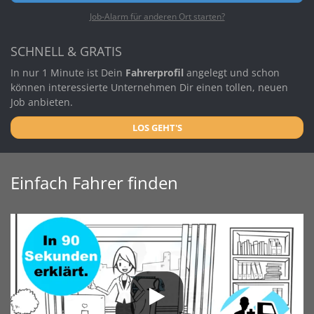
Job-Alarm für anderen Ort starten?
SCHNELL & GRATIS
In nur 1 Minute ist Dein
Fahrerprofil
angelegt und schon
können interessierte Unternehmen Dir einen tollen, neuen
Job anbieten.
LOS GEHT'S
Einfach Fahrer finden