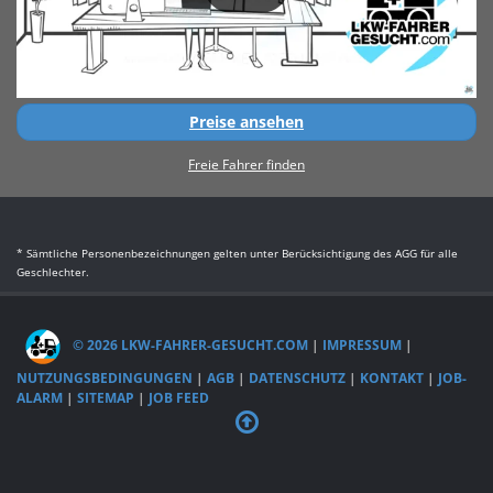
Preise ansehen
Freie Fahrer finden
* Sämtliche Personenbezeichnungen gelten unter Berücksichtigung des AGG für alle
Geschlechter.
© 2026 LKW-FAHRER-GESUCHT.COM
|
IMPRESSUM
|
NUTZUNGSBEDINGUNGEN
|
AGB
|
DATENSCHUTZ
|
KONTAKT
|
JOB-
ALARM
|
SITEMAP
|
JOB FEED