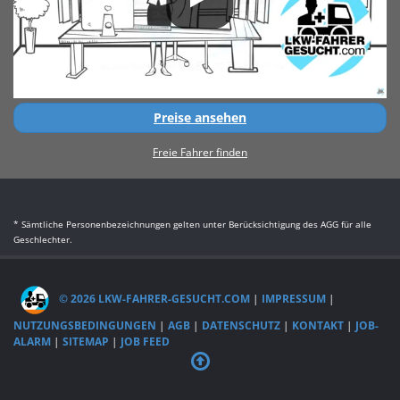
Preise ansehen
Freie Fahrer finden
* Sämtliche Personenbezeichnungen gelten unter Berücksichtigung des AGG für alle
Geschlechter.
© 2026 LKW-FAHRER-GESUCHT.COM
|
IMPRESSUM
|
NUTZUNGSBEDINGUNGEN
|
AGB
|
DATENSCHUTZ
|
KONTAKT
|
JOB-
ALARM
|
SITEMAP
|
JOB FEED