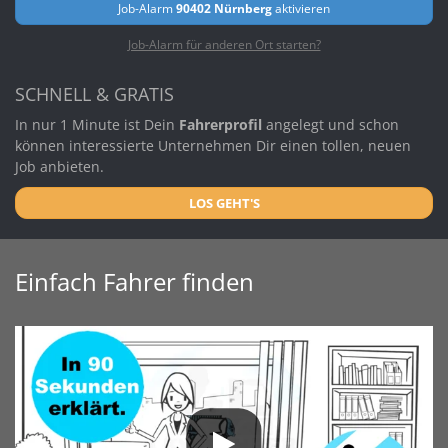
Job-Alarm
90402 Nürnberg
aktivieren
Job-Alarm für anderen Ort starten?
SCHNELL & GRATIS
In nur 1 Minute ist Dein
Fahrerprofil
angelegt und schon
können interessierte Unternehmen Dir einen tollen, neuen
Job anbieten.
LOS GEHT'S
Einfach Fahrer finden