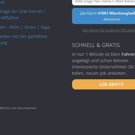
ut
rträge für LKW-Fahrer /
Job-Alarm
41061 Mönchenglad
raftfahrer
aktivieren
en - Klein | Gross | Giga
Job-Alarm für anderen Ort star
arten mit der perfekten
ung
SCHNELL & GRATIS
In nur 1 Minute ist Dein
Fahrer
angelegt und schon können
interessierte Unternehmen Dir
tollen, neuen Job anbieten.
LOS GEHT'S
GG für alle Geschlechter.