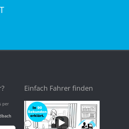
T
r?
Einfach Fahrer finden
s per
dbach