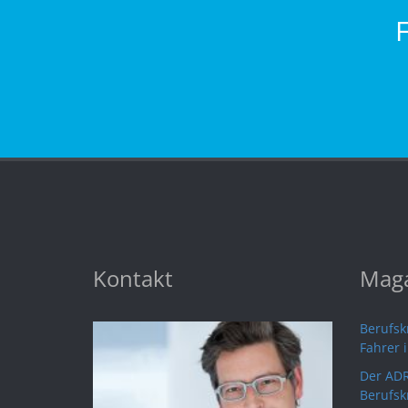
Kontakt
Maga
Berufskr
Fahrer 
Der ADR
Berufsk