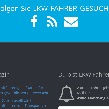
Folgen Sie LKW-FAHRER-GESUCH
zin
Du bist LKW Fahre
aftfahrer-Qualifikation für
Aktuelle Fahrer-Job
im gewerblichen Güterverkehr
Mail für
41061 Mönchengla
-Schein qualifiziert
raftfahrer zum Transport von