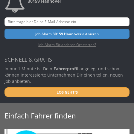
30159 Hannover
Job-Alarm
30159 Hannover
aktivieren
Job-Alarm für anderen Ort starten?
SCHNELL & GRATIS
In nur 1 Minute ist Dein
Fahrerprofil
angelegt und schon
können interessierte Unternehmen Dir einen tollen, neuen
Job anbieten.
LOS GEHT'S
Einfach Fahrer finden