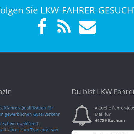
Folgen Sie LKW-FAHRER-GESUCH
zin
Du bist LKW Fahre
aftfahrer-Qualifikation für
Aktuelle Fahrer-Job
im gewerblichen Güterverkehr
Mail für
44789 Bochum
-Schein qualifiziert
raftfahrer zum Transport von