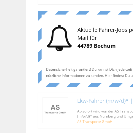
Aktuelle Fahrer-Jobs p
Mail für
44789 Bochum
Datensicherheit garantiert! Du kannst Dich jederzei
nützliche Informationen zu senden. Hier findest Du 
Lkw-Fahrer (m/w/d)* 
Ab sofort wird von der AS Trans
(m/w/d)* aus Nürnberg und Umge
AS Transporte GmbH