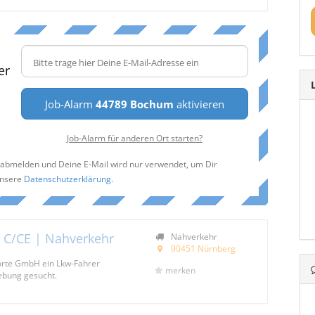
er
Job-Alarm
44789 Bochum
aktivieren
Job-Alarm für anderen Ort starten?
t abmelden und Deine E-Mail wird nur verwendet, um Dir
unsere
Datenschutzerklärung
.
| C/CE | Nahverkehr
Nahverkehr
90451 Nürnberg
porte GmbH ein Lkw-Fahrer
merken
bung gesucht.