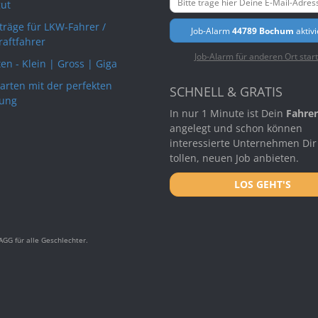
ut
rträge für LKW-Fahrer /
Job-Alarm
44789 Bochum
aktiv
raftfahrer
Job-Alarm für anderen Ort star
en - Klein | Gross | Giga
arten mit der perfekten
SCHNELL & GRATIS
ung
In nur 1 Minute ist Dein
Fahrer
angelegt und schon können
interessierte Unternehmen Dir
tollen, neuen Job anbieten.
LOS GEHT'S
GG für alle Geschlechter.