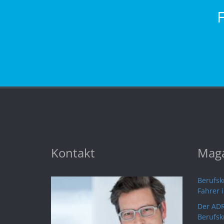
Kontakt
Maga
Berufskr
Fahrer 
Der ADR
Berufsk