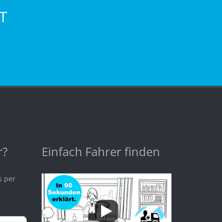
T
r?
Einfach Fahrer finden
s per