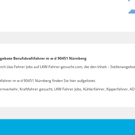
angebote Berufskraftfahrer m w d 90451 Nürnberg
eich Lkw Fahrer Jobs auf LKW-Fahrer-gesucht.com, die den Inhalt – Stellenangeb
fahrer m w d 90451 Nürnberg finden Sie hier aufgelistet.
ernverkehr, Kraftfahrer gesucht, LKW Fahrer Jobs, Kühlerfahrer, Kipperfahrer, ADR