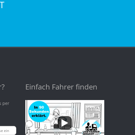
T
r?
Einfach Fahrer finden
s per