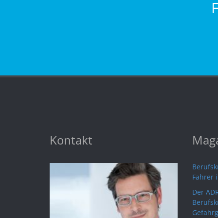
Kontakt
Maga
Berufskr
Fahrer 
Der ADR
Berufsk
Gefahrg