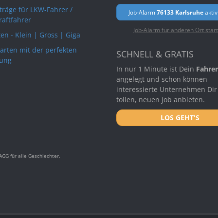
rträge für LKW-Fahrer /
Job-Alarm
76133 Karlsruhe
aktiv
raftfahrer
Job-Alarm für anderen Ort star
en - Klein | Gross | Giga
arten mit der perfekten
SCHNELL & GRATIS
ung
In nur 1 Minute ist Dein
Fahrer
angelegt und schon können
interessierte Unternehmen Dir
tollen, neuen Job anbieten.
LOS GEHT'S
GG für alle Geschlechter.