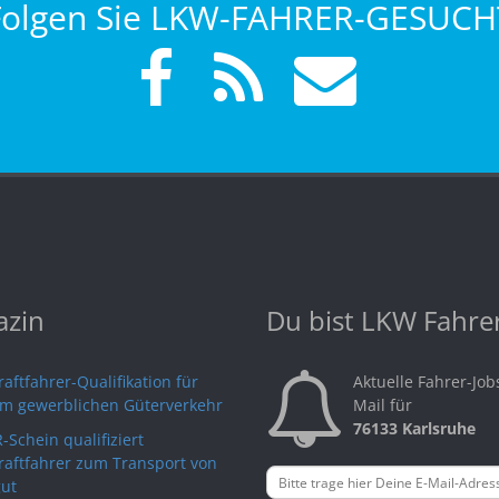
Folgen Sie LKW-FAHRER-GESUCH
zin
Du bist LKW Fahre
aftfahrer-Qualifikation für
Aktuelle Fahrer-Job
im gewerblichen Güterverkehr
Mail für
76133 Karlsruhe
-Schein qualifiziert
raftfahrer zum Transport von
ut