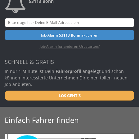
53113 Bonn
Job-Alarm
53113 Bonn
aktivieren
Job-Alarm für anderen Ort starten?
SCHNELL & GRATIS
In nur 1 Minute ist Dein
Fahrerprofil
angelegt und schon
können interessierte Unternehmen Dir einen tollen, neuen
Job anbieten.
LOS GEHT'S
Einfach Fahrer finden