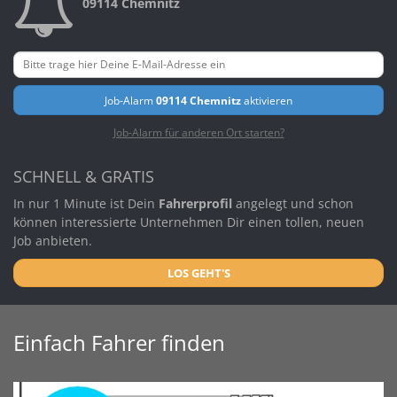
09114 Chemnitz
Job-Alarm
09114 Chemnitz
aktivieren
Job-Alarm für anderen Ort starten?
SCHNELL & GRATIS
In nur 1 Minute ist Dein
Fahrerprofil
angelegt und schon
können interessierte Unternehmen Dir einen tollen, neuen
Job anbieten.
LOS GEHT'S
Einfach Fahrer finden