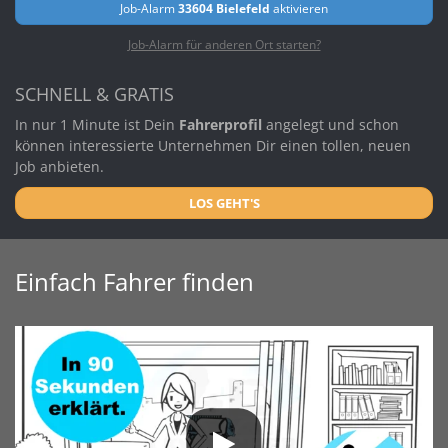
Job-Alarm
33604 Bielefeld
aktivieren
Job-Alarm für anderen Ort starten?
SCHNELL & GRATIS
In nur 1 Minute ist Dein
Fahrerprofil
angelegt und schon
können interessierte Unternehmen Dir einen tollen, neuen
Job anbieten.
LOS GEHT'S
Einfach Fahrer finden