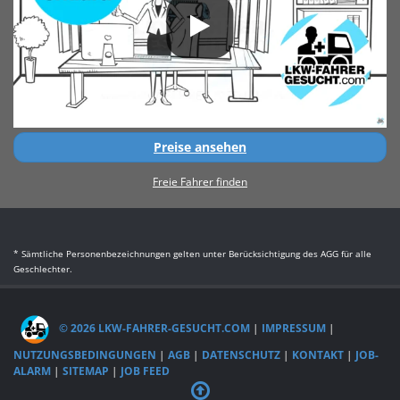
Preise ansehen
Freie Fahrer finden
* Sämtliche Personenbezeichnungen gelten unter Berücksichtigung des AGG für alle
Geschlechter.
© 2026 LKW-FAHRER-GESUCHT.COM
|
IMPRESSUM
|
NUTZUNGSBEDINGUNGEN
|
AGB
|
DATENSCHUTZ
|
KONTAKT
|
JOB-
ALARM
|
SITEMAP
|
JOB FEED