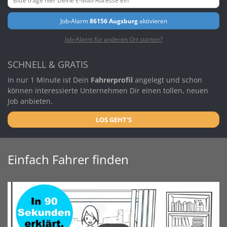
Job-Alarm
86156 Augsburg
aktivieren
Job-Alarm für anderen Ort starten?
SCHNELL & GRATIS
In nur 1 Minute ist Dein
Fahrerprofil
angelegt und schon
können interessierte Unternehmen Dir einen tollen, neuen
Job anbieten.
LOS GEHT'S
Einfach Fahrer finden