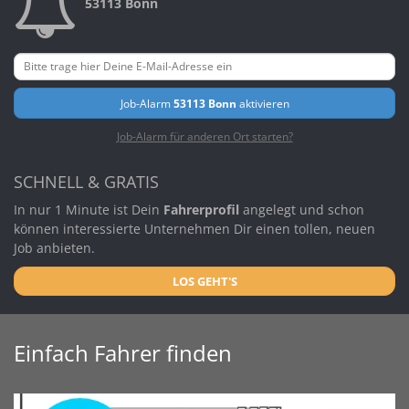
53113 Bonn
Job-Alarm
53113 Bonn
aktivieren
Job-Alarm für anderen Ort starten?
SCHNELL & GRATIS
In nur 1 Minute ist Dein
Fahrerprofil
angelegt und schon
können interessierte Unternehmen Dir einen tollen, neuen
Job anbieten.
LOS GEHT'S
Einfach Fahrer finden