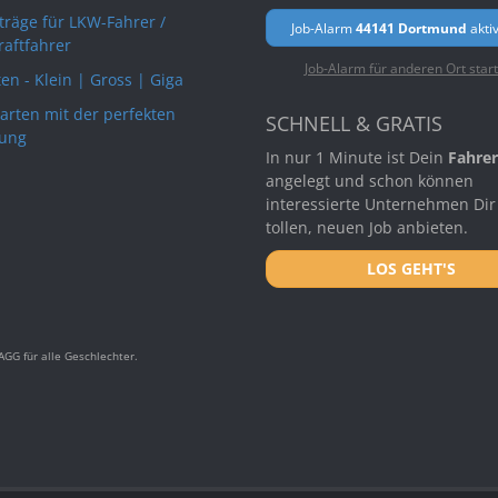
rträge für LKW-Fahrer /
Job-Alarm
44141 Dortmund
akti
raftfahrer
Job-Alarm für anderen Ort star
en - Klein | Gross | Giga
arten mit der perfekten
SCHNELL & GRATIS
ung
In nur 1 Minute ist Dein
Fahrer
angelegt und schon können
interessierte Unternehmen Dir
tollen, neuen Job anbieten.
LOS GEHT'S
GG für alle Geschlechter.