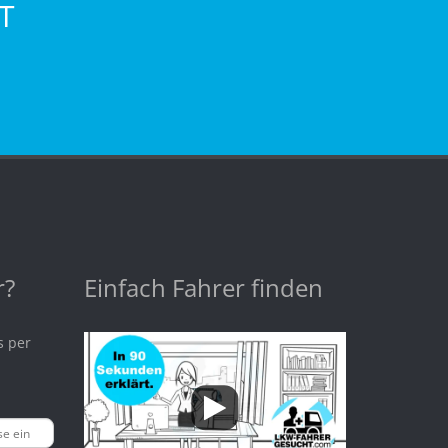
T
r?
Einfach Fahrer finden
s per