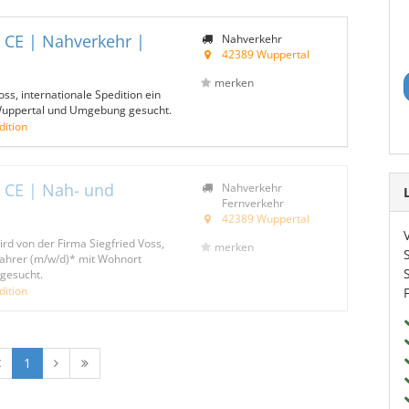
 CE | Nahverkehr |
Nahverkehr
42389 Wuppertal
merken
oss, internationale Spedition ein
Wuppertal und Umgebung gesucht.
dition
 CE | Nah- und
Nahverkehr
Fernverkehr
42389 Wuppertal
ird von der Firma Siegfried Voss,
merken
-Fahrer (m/w/d)* mit Wohnort
gesucht.
dition
1