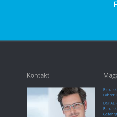
Kontakt
Maga
Berufskr
Fahrer 
Der ADR
Berufsk
Gefahrg