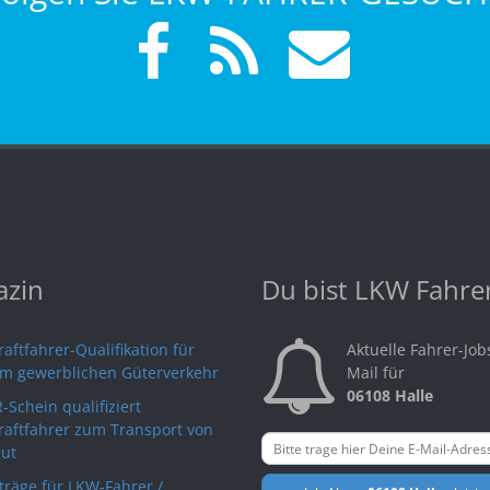
zin
Du bist LKW Fahre
aftfahrer-Qualifikation für
Aktuelle Fahrer-Job
im gewerblichen Güterverkehr
Mail für
06108 Halle
-Schein qualifiziert
raftfahrer zum Transport von
ut
rträge für LKW-Fahrer /