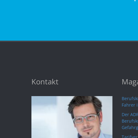
Kontakt
Maga
Berufskr
Fahrer 
Der ADR
Berufsk
Gefahrg
Tarifve