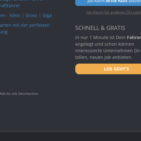
Job-Alarm
06108 Halle
aktivie
raftfahrer
Job-Alarm für anderen Ort star
en - Klein | Gross | Giga
arten mit der perfekten
SCHNELL & GRATIS
ung
In nur 1 Minute ist Dein
Fahrer
angelegt und schon können
interessierte Unternehmen Dir
tollen, neuen Job anbieten.
LOS GEHT'S
GG für alle Geschlechter.