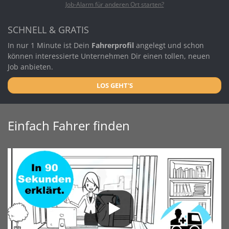
Job-Alarm für anderen Ort starten?
SCHNELL & GRATIS
In nur 1 Minute ist Dein
Fahrerprofil
angelegt und schon
können interessierte Unternehmen Dir einen tollen, neuen
Job anbieten.
LOS GEHT'S
Einfach Fahrer finden