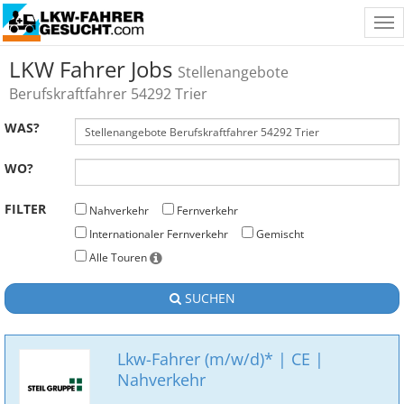
Tog
nav
LKW Fahrer Jobs
Stellenangebote
Berufskraftfahrer 54292 Trier
WAS?
WO?
FILTER
Nahverkehr
Fernverkehr
Internationaler Fernverkehr
Gemischt
Alle Touren
SUCHEN
Lkw-Fahrer (m/w/d)* | CE |
Nahverkehr