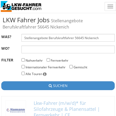
Tog
nav
LKW Fahrer Jobs
Stellenangebote
Berufskraftfahrer 56645 Nickenich
WAS?
WO?
FILTER
Nahverkehr
Fernverkehr
Internationaler Fernverkehr
Gemischt
Alle Touren
SUCHEN
Lkw-Fahrer (m/w/d)* für
Silofahrzeuge & Planensattel |
Fernverkehr | CE