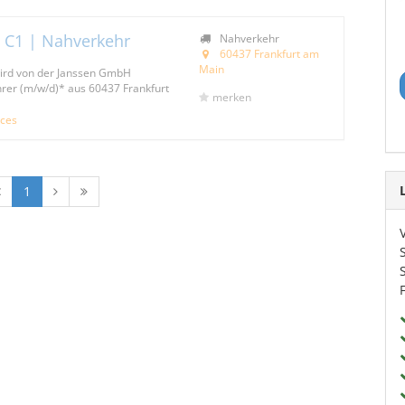
| C1 | Nahverkehr
Nahverkehr
60437 Frankfurt am
Main
wird von der Janssen GmbH
hrer (m/w/d)* aus 60437 Frankfurt
merken
ices
1