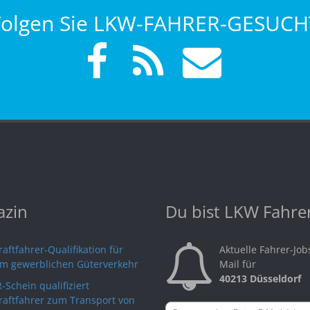
Folgen Sie LKW-FAHRER-GESUCH
zin
Du bist LKW Fahre
aftfahrer-Qualifikation für
Aktuelle Fahrer-Job
im gewerblichen Güterverkehr
Mail für
40213 Düsseldorf
-Schein qualifiziert
raftfahrer zum Transport von