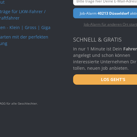
ut
rträge für LKW-Fahrer /
Job-Alarm
40213 Düsseldorf
akti
raftfahrer
Job-Alarm für anderen Ort star
en - Klein | Gross | Giga
arten mit der perfekten
SCHNELL & GRATIS
ung
In nur 1 Minute ist Dein
Fahrer
angelegt und schon können
interessierte Unternehmen Dir
tollen, neuen Job anbieten.
LOS GEHT'S
GG für alle Geschlechter.