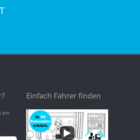
T
r?
Einfach Fahrer finden
s per