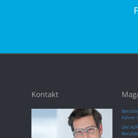
Kontakt
Maga
Berufskr
Fahrer 
Der ADR
Berufsk