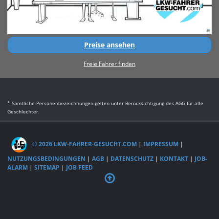
Preise ansehen
Freie Fahrer finden
* Sämtliche Personenbezeichnungen gelten unter Berücksichtigung des AGG für alle
Geschlechter.
© 2026 LKW-FAHRER-GESUCHT.COM
|
IMPRESSUM
|
NUTZUNGSBEDINGUNGEN
|
AGB
|
DATENSCHUTZ
|
KONTAKT
|
JOB-
ALARM
|
SITEMAP
|
JOB FEED