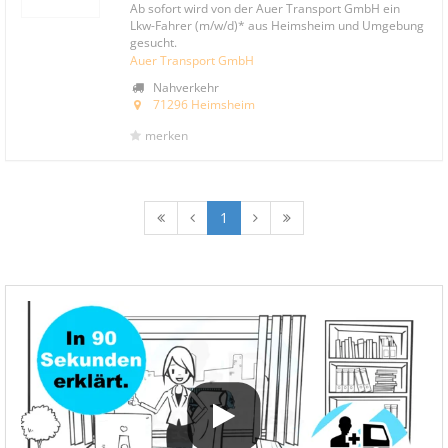
Ab sofort wird von der Auer Transport GmbH ein
Lkw-Fahrer (m/w/d)* aus Heimsheim und Umgebung
gesucht.
Auer Transport GmbH
Nahverkehr
71296 Heimsheim
merken
1