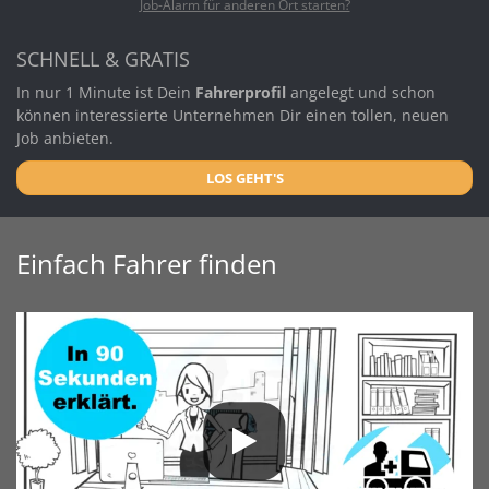
Job-Alarm für anderen Ort starten?
SCHNELL & GRATIS
In nur 1 Minute ist Dein
Fahrerprofil
angelegt und schon
können interessierte Unternehmen Dir einen tollen, neuen
Job anbieten.
LOS GEHT'S
Einfach Fahrer finden