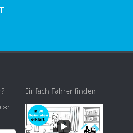
T
r?
Einfach Fahrer finden
s per