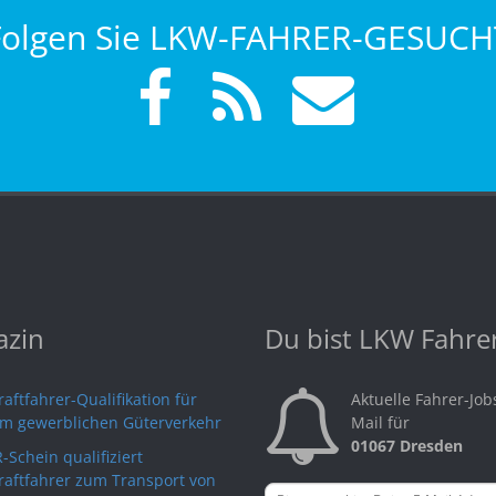
Folgen Sie LKW-FAHRER-GESUCH
zin
Du bist LKW Fahre
aftfahrer-Qualifikation für
Aktuelle Fahrer-Job
im gewerblichen Güterverkehr
Mail für
01067 Dresden
-Schein qualifiziert
raftfahrer zum Transport von