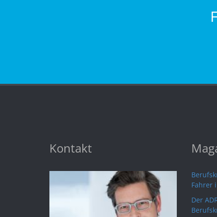
Kontakt
Maga
Berufskr
Fahrer 
Der ADR
Berufsk