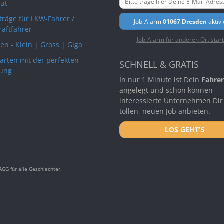
ut
rträge für LKW-Fahrer /
Job-Alarm
01067 Dresden
aktiv
raftfahrer
Job-Alarm für anderen Ort star
en - Klein | Gross | Giga
arten mit der perfekten
SCHNELL & GRATIS
ung
In nur 1 Minute ist Dein
Fahrer
angelegt und schon können
interessierte Unternehmen Dir
tollen, neuen Job anbieten.
LOS GEHT'S
GG für alle Geschlechter.