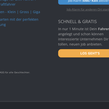
Job-Alarm
50667 Köln
aktivie
raftfahrer
Job-Alarm für anderen Ort star
en - Klein | Gross | Giga
arten mit der perfekten
SCHNELL & GRATIS
ung
In nur 1 Minute ist Dein
Fahrer
angelegt und schon können
interessierte Unternehmen Dir
tollen, neuen Job anbieten.
LOS GEHT'S
GG für alle Geschlechter.