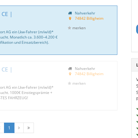
 CE |
Nahverkehr
74842 Billigheim
merken
port AG ein Lkw-Fahrer (m/w/d)*
cht. Monatlich ca. 3.600–4.200 €
lifikation und Einsatzbereich).
 CE |
Nahverkehr
74842 Billigheim
merken
port AG ein Lkw-Fahrer (m/w/d)*
ucht. 1000€ Einstiegsprämie +
STES FAHRZEUG!
1