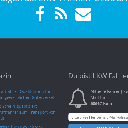
zin
Du bist LKW Fahre
aftfahrer-Qualifikation für
Aktuelle Fahrer-Job
im gewerblichen Güterverkehr
Mail für
50667 Köln
-Schein qualifiziert
raftfahrer zum Transport von
ut
rträge für LKW-Fahrer /