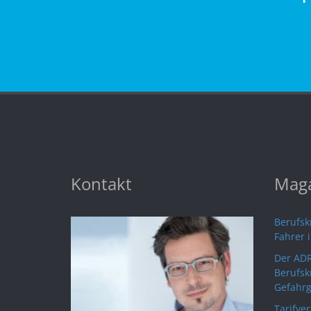
Kontakt
Maga
Berufskr
Fahrer 
Der ADR
Berufsk
Gefahrg
Tarifve