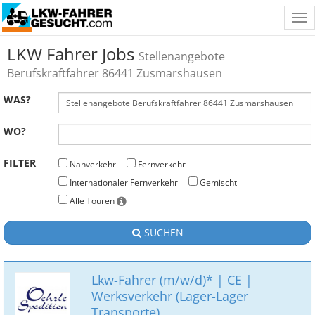
Tog
nav
LKW Fahrer Jobs
Stellenangebote
Berufskraftfahrer 86441 Zusmarshausen
WAS?
WO?
FILTER
Nahverkehr
Fernverkehr
Internationaler Fernverkehr
Gemischt
Alle Touren
SUCHEN
Lkw-Fahrer (m/w/d)* | CE |
Werksverkehr (Lager-Lager
Transporte)